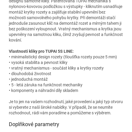
designu samotné kliky. Patentovaná TUPAI mechanika s
nylonovo-kovovou podložkou s výstupky - kliknutím usnadňuje
montáž krytky rozety a zajišťuje stabilní upevnění bez
možnosti samovolného pohybu krytky. Při demontáži stačí
jednoduše zasunout klíč na demontáž rozet a mírným tahem ji
bez poškození vyloupnout. Vratný mechanismus a krytka jsou
upevněny na samotnou kliku, čímž zvyšují pevnost a funkčnost
kování.
Vlastnosti kliky pro TUPAI 5S LINE:
• minimalistický design rozety (tloušťka rozety pouze 5 mm)
• vysoká stabilita a pevnost kliky
• vratný mechanismus - součást kliky a krytky rozety
• dlouhodobá životnost
• jednoduchá montáž
• 5 - letá záruka na funkčnost mechaniky
• komponenty a náhradní díly skladem
Je to jen na vašem rozhodnutí, jaké provedení a jaký typ otvoru
si vyberete z naší široké nabídky. V případě, že se neumíte
rozhodnout, rádi vám poradíme a pomůžeme s výběrem.
Doplňkové parametry