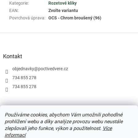
Kategorie
:
Rozetové kliky
EAN
:
Zvolte variantu
Povrchová úprava
:
OCS - Chrom broušený (96)
Z
á
p
a
Kontakt
t
í
objednavky
@
poctivedvere.cz
734 855 278
734 855 278
Podmínky užití webu
Formulář pro odstoupení od smlouvy
Používáme cookies, abychom Vám umožnili pohodlné
Ochrana osobních údajů
prohlížení webu a díky analýze provozu webu neustále
zlepšovali jeho funkce, výkon a použitelnost.
Více
informací