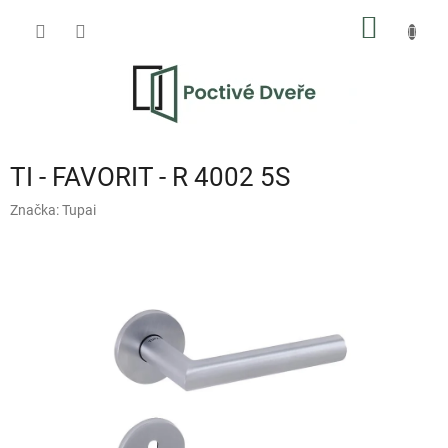
Přejít
NÁKUP
na
obsah
KOŠÍK
TI - FAVORIT - R 4002 5S
Značka:
Tupai