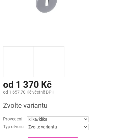
od
1 370 Kč
od
1 657,70 Kč
včetně DPH
Měrná
Zvolte variantu
cena:
Provedení
Typ otvoru