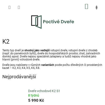
Přejít
NÁKUP
na
obsah
KOŠÍK
K2
Tento typ dveří je
vhodný
jako vedlejší
vstupní dveře, vstupní dveře z chodeb
(např. do panelových bytů), dveře do hospodářských prostor, chat, zahradních
domků apod. Dveře nejsou speciálně zatepleny a tudiž nejsou vhodné jako
hlavní (první) vchodové dveře.
Dveře jsou nabízeny v různých
variantách
podle počtu dřevěných či prosklených
kazet – K2, K3, K4, K5, K6, K8.
Nejprodávanější
Dveře vchodové K2 S1
8 týdnů
5 990 Kč