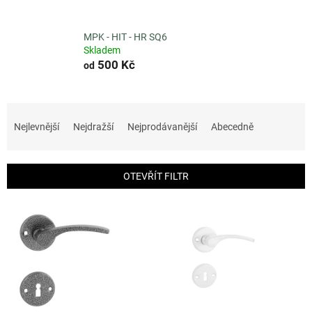
MPK - HIT - HR SQ6
Skladem
500 Kč
od
Ř
a
Nejlevnější
Nejdražší
Nejprodávanější
Abecedně
z
e
n
OTEVŘÍT FILTR
í
p
V
r
ý
o
p
d
i
u
s
k
p
t
r
ů