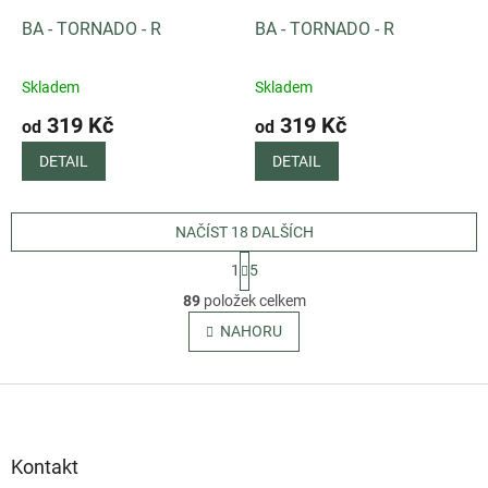
BA - TORNADO - R
BA - TORNADO - R
Skladem
Skladem
319 Kč
319 Kč
od
od
DETAIL
DETAIL
NAČÍST 18 DALŠÍCH
S
1
5
t
O
r
89
položek celkem
v
á
l
NAHORU
n
á
k
o
d
v
Z
a
á
c
á
n
í
p
í
p
a
Kontakt
r