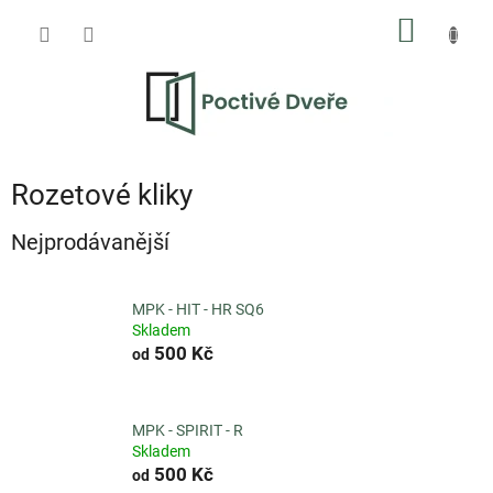
Přejít
NÁKUP
na
obsah
KOŠÍK
Rozetové kliky
Nejprodávanější
MPK - HIT - HR SQ6
Skladem
500 Kč
od
MPK - SPIRIT - R
Skladem
500 Kč
od