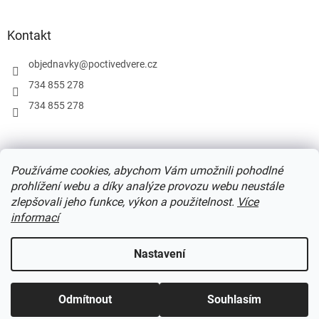
á
p
a
Kontakt
t
í
objednavky
@
poctivedvere.cz
734 855 278
734 855 278
Podmínky užití webu
Formulář pro odstoupení od smlouvy
Používáme cookies, abychom Vám umožnili pohodlné
Ochrana osobních údajů
prohlížení webu a díky analýze provozu webu neustále
zlepšovali jeho funkce, výkon a použitelnost.
Více
informací
Vytvořil Shoptet
Nastavení
Copyright 2026
Poctivé dveře
. Všechna práva vyhrazena.
Upravit
Odmítnout
Souhlasím
nastavení cookies