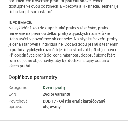
sortimentem k dveřním prahům jsou silikonové těsnění
dostupné ve dvou odstínech: B - béžová a H - hnědá. Těsnění je
třeba koupit samostatně.
INFORMACE:
Na vyžádání jsou dostupné také prahy s těsněním, prahy
nařezané na přesnou délku, prahy atypických rozměrů - je
třeba uvést v poznámce objednávky. Na atypické dveřní prahy
je cena stanovena individuálně. Dodací dobu prahů s těsněním
a prahů atypických rozměrů je třeba si potvrdit při objednávce.
Při objednávce prahů do jedné místnosti, doporučujeme řešit
formou jedné objednávky, aby byl dodržen stejný odstín u
všech prahů.
Doplňkové parametry
Kategorie
:
Dveřní prahy
EAN
:
Zvolte variantu
Povrchová
DUB 17 - Odstín grafit kartáčovaný
úprava
:
olejovaný
Z