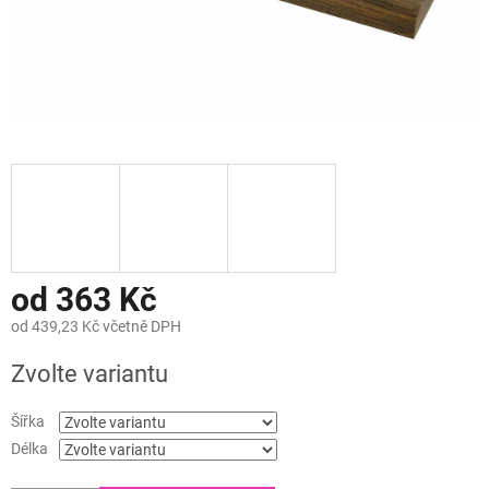
od
363 Kč
od
439,23 Kč
včetně DPH
Měrná
Zvolte variantu
cena:
Šířka
Délka