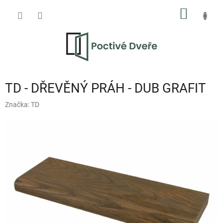
Přejít
NÁKUP
na
obsah
KOŠÍK
TD - DŘEVĚNÝ PRÁH - DUB GRAFIT
Značka:
TD