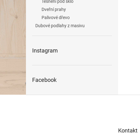
Těsnění pod sklo
Dveřní prahy
Palivové dřevo
Dubové podlahy z masivu
Instagram
Facebook
Z
á
p
a
t
Kontakt
í