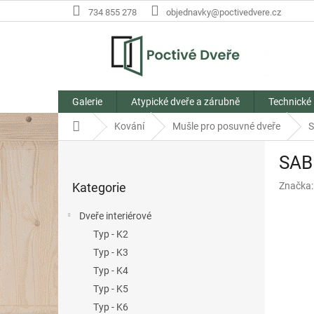
Přejít
734 855 278
objednavky@poctivedvere.cz
na
obsah
Galerie
Atypické dveře a zárubně
Technické
Domů
Kování
Mušle pro posuvné dveře
S
P
SAB 
o
Přeskočit
s
Kategorie
Značka
kategorie
t
r
Dveře interiérové
a
Typ - K2
n
Typ - K3
n
í
Typ - K4
p
Typ - K5
a
Typ - K6