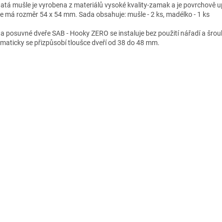
atá mušle je vyrobena z materiálů vysoké kvality-zamak a je povrchově 
e má rozměr 54 x 54 mm. Sada obsahuje: mušle - 2 ks, madélko - 1 ks
na posuvné dveře SAB - Hooky ZERO se instaluje bez použití nářadí a šrou
maticky se přizpůsobí tloušce dveří od 38 do 48 mm.