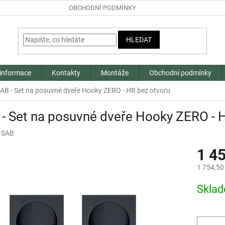
OBCHODNÍ PODMÍNKY
HLEDAT
 informace
Kontakty
Montáže
Obchodní podmínky
AB - Set na posuvné dveře Hooky ZERO - HR bez otvoru
- Set na posuvné dveře Hooky ZERO - 
:
SAB
1 4
1 754,50
Měrná
Skla
cena: