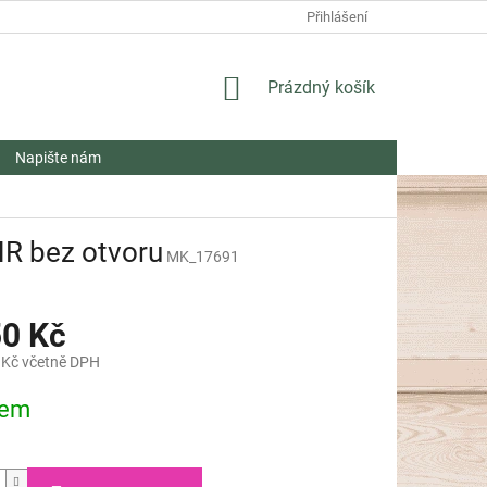
Přihlášení
NÁKUPNÍ
Prázdný košík
KOŠÍK
Napište nám
HR bez otvoru
MK_17691
50 Kč
 Kč včetně DPH
dem