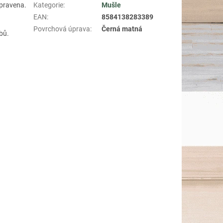
upravena.
Kategorie
:
Mušle
EAN
:
8584138283389
Povrchová úprava
:
Černá matná
bů.