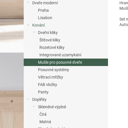
Hran
Dveře moderní
Mušl
Praha
Lisabon
Set 
Auto
Kování
Dveřní kliky
Štítové kliky
Rozetové kliky
Integrované uzamykání
Mušle pro posuvné dveře
Posuvné systémy
Větrací mřížky
FAB vložky
Panty
Doplňky
Skleněné výplně
Čirá
Matná