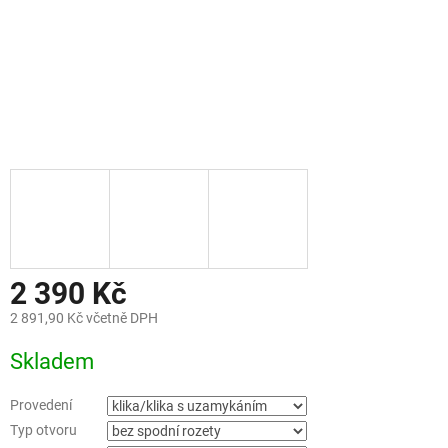
2 390 Kč
2 891,90 Kč včetně DPH
Měrná
Skladem
cena:
Provedení
Typ otvoru