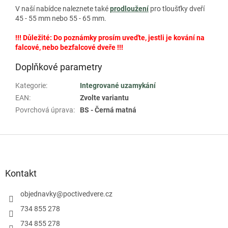
V naší nabídce naleznete také
prodloužení
pro tloušťky dveří
45 - 55 mm nebo 55 - 65 mm.
!!! Důležité: Do poznámky prosím uveďte, jestli je kování na
falcové, nebo bezfalcové dveře !!!
Doplňkové parametry
Kategorie
:
Integrované uzamykání
EAN
:
Zvolte variantu
Povrchová úprava
:
BS - Černá matná
Z
á
p
a
Kontakt
t
í
objednavky
@
poctivedvere.cz
734 855 278
734 855 278