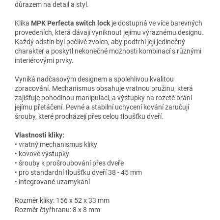
důrazem na detail a styl.
Klika
MPK Perfecta switch lock
je dostupná ve více barevných
provedeních, která dávají vyniknout jejímu výraznému designu.
Každý odstín byl pečlivě zvolen, aby podtrhl její jedinečný
charakter a poskytl nekonečné možnosti kombinací s různými
interiérovými prvky.
Vyniká nadčasovým designem a spolehlivou kvalitou
zpracování. Mechanismus obsahuje vratnou pružinu, která
zajišťuje pohodlnou manipulaci, a výstupky na rozetě brání
jejímu přetáčení. Pevné a stabilní uchycení kování zaručují
šrouby, které procházejí přes celou tloušťku dveří.
Vlastnosti kliky:
• vratný mechanismus kliky
• kovové výstupky
• šrouby k prošroubování přes dveře
• pro standardní tloušťku dveří 38 - 45 mm
• integrované uzamykání
Rozměr kliky: 156 x 52 x 33 mm
Rozměr čtyřhranu: 8 x 8 mm