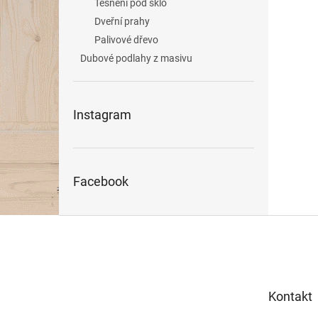
Těsnění pod sklo
Dveřní prahy
Palivové dřevo
Dubové podlahy z masivu
Instagram
Facebook
Z
á
p
a
t
Kontakt
í