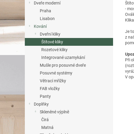
Štít
Dveře moderní
- mo
Praha
Ovál
Lisabon
Klik
Kování
Je t
Dveřní kliky
z na
Štítové kliky
pomů
Rozetové kliky
Upoz
Integrované uzamykání
Při 
Mušle pro posuvné dveře
(roz
vyrá
Posuvné systémy
V op
Větrací mřížky
FAB vložky
Panty
Doplňky
Skleněné výplně
Čirá
Matná