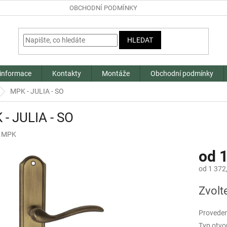
OBCHODNÍ PODMÍNKY
HLEDAT
 informace
Kontakty
Montáže
Obchodní podmínky
MPK - JULIA - SO
- JULIA - SO
:
MPK
od
1
od
1 372
Měrná
Zvolt
cena:
Proveden
Typ otvo