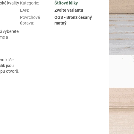
oké kvality
Kategorie
:
Štítové kliky
EAN
:
Zvolte variantu
Povrchová
OGS - Bronz česaný
úprava
:
matný
si vyberete
íme a
ou klíče
lik jsou
ypu otvorů.