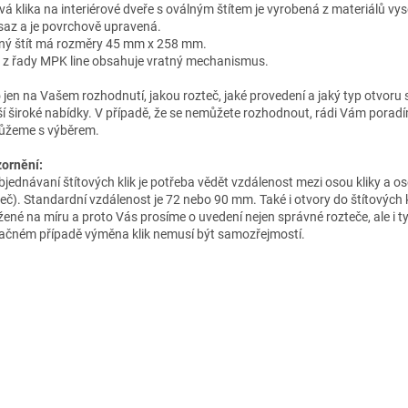
ová klika na interiérové dveře s oválným štítem je vyrobená z materiálů vys
saz a je povrchově upravená.
ný štít má rozměry 45 mm x 258 mm.
a z řady MPK line obsahuje vratný mechanismus.
o jen na Vašem rozhodnutí, jakou rozteč, jaké provedení a jaký typ otvoru 
ší široké nabídky. V případě, že se nemůžete rozhodnout, rádi Vám porad
žeme s výběrem.
ornění:
objednávaní štítových klik je potřeba vědět vzdálenost mezi osou kliky a os
teč). Standardní vzdálenost je 72 nebo 90 mm. Také i otvory do štítových k
žené na míru a proto Vás prosíme o uvedení nejen správné rozteče, ale i t
ačném případě výměna klik nemusí být samozřejmostí.