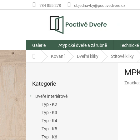
Přejít
734 855 278
objednavky@poctivedvere.cz
na
obsah
Galerie
Atypické dveře a zárubně
Technické
Domů
Kování
Dveřní kliky
Štítové kliky
P
MPK 
o
Přeskočit
s
Kategorie
Značka
kategorie
t
r
Dveře interiérové
a
Typ - K2
n
Typ - K3
n
í
Typ - K4
p
Typ - K5
a
Typ - K6