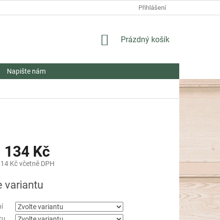
Přihlášení
NÁKUPNÍ
Prázdný košík
KOŠÍK
Napište nám
 134 Kč
,14 Kč
včetně DPH
e variantu
í
ru