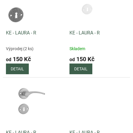
i
r
s
o
p
d
r
u
o
k
d
t
KE - LAURA - R
KE - LAURA - R
u
ů
k
Výprodej (2 ks)
Skladem
t
150 Kč
150 Kč
ů
od
od
DETAIL
DETAIL
KE - LAURA - R
KE - LAURA - R