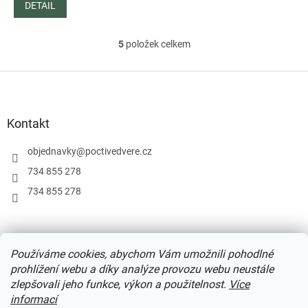
DETAIL
5
položek celkem
O
v
l
Z
á
á
d
p
a
a
Kontakt
c
t
í
í
objednavky
@
poctivedvere.cz
p
r
734 855 278
v
734 855 278
k
y
v
ý
Podmínky užití webu
Formulář pro odstoupení od smlouvy
p
Používáme cookies, abychom Vám umožnili pohodlné
Ochrana osobních údajů
i
prohlížení webu a díky analýze provozu webu neustále
s
u
zlepšovali jeho funkce, výkon a použitelnost.
Více
informací