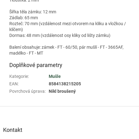
Šířka těla zámku: 12 mm
Zádlab: 65 mm
Rozteč: 70 mm (vzdálenost mezi otvorem na kliku a vložkou /
klíčem)
Dormas: 48 mm (vzdálenost osy kliky od lišty zámku)
Balení obsahuje: zámek - FT - 60/50, pár mušlí - FT - 3665AF,
madélko - FT - MT
Doplňkové parametry
Kategorie
:
Mušle
EAN
:
8584138215205
Povrchová úprava
:
Nikl broušený
Z
á
p
a
Kontakt
t