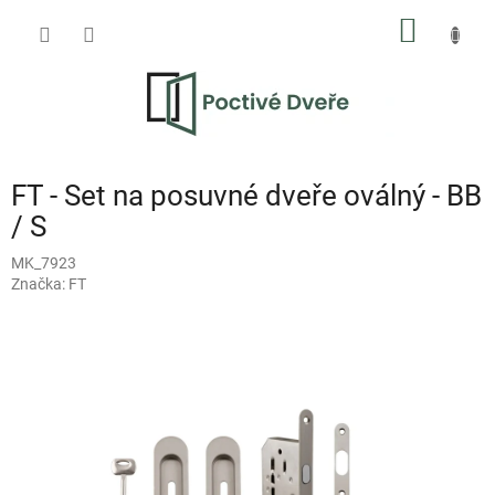
Přejít
NÁKUP
na
obsah
KOŠÍK
FT - Set na posuvné dveře oválný - BB
/ S
MK_7923
Značka:
FT