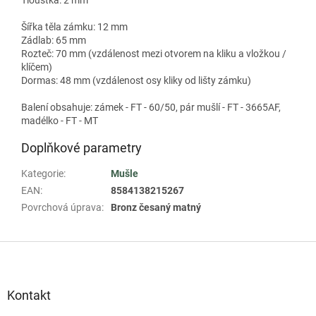
Šířka těla zámku: 12 mm
Zádlab: 65 mm
Rozteč: 70 mm (vzdálenost mezi otvorem na kliku a vložkou /
klíčem)
Dormas: 48 mm (vzdálenost osy kliky od lišty zámku)
Balení obsahuje: zámek - FT - 60/50, pár mušlí - FT - 3665AF,
madélko - FT - MT
Doplňkové parametry
Kategorie
:
Mušle
EAN
:
8584138215267
Povrchová úprava
:
Bronz česaný matný
Z
á
p
a
Kontakt
t