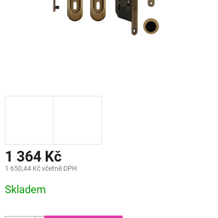
1 364 Kč
1 650,44 Kč včetně DPH
Měrná
Skladem
cena: