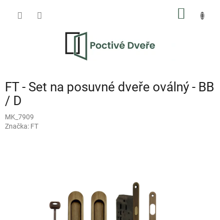
Přejít
NÁKUP
na
obsah
KOŠÍK
FT - Set na posuvné dveře oválný - BB
/ D
MK_7909
Značka:
FT