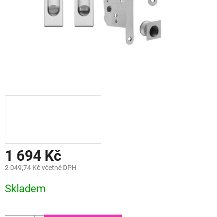
1 694 Kč
2 049,74 Kč včetně DPH
Měrná
Skladem
cena: