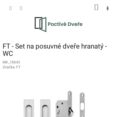
Přejít
NÁKUP
na
obsah
KOŠÍK
FT - Set na posuvné dveře hranatý -
WC
MK_18643
Značka:
FT