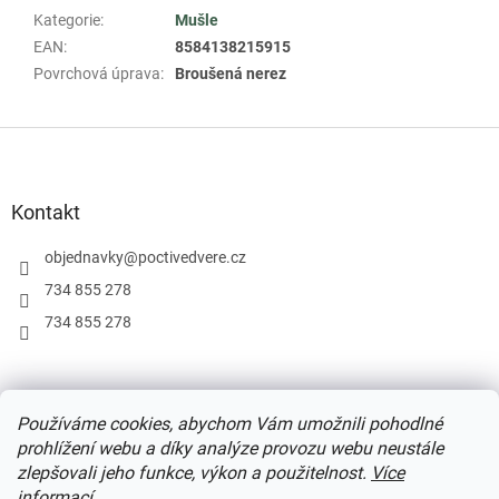
Kategorie
:
Mušle
EAN
:
8584138215915
Povrchová úprava
:
Broušená nerez
Z
á
p
a
Kontakt
t
í
objednavky
@
poctivedvere.cz
734 855 278
734 855 278
Podmínky užití webu
Formulář pro odstoupení od smlouvy
Používáme cookies, abychom Vám umožnili pohodlné
Ochrana osobních údajů
prohlížení webu a díky analýze provozu webu neustále
zlepšovali jeho funkce, výkon a použitelnost.
Více
informací