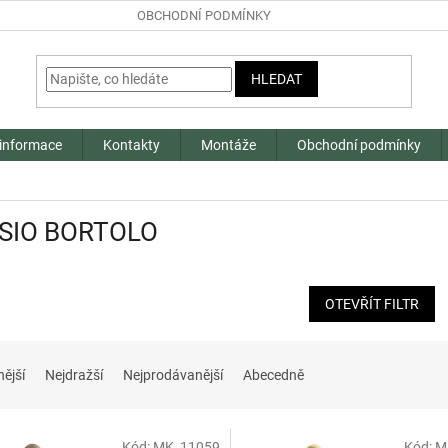
OBCHODNÍ PODMÍNKY
HLEDAT
 informace
Kontakty
Montáže
Obchodní podmínky
SIO BORTOLO
OTEVŘÍT FILTR
nější
Nejdražší
Nejprodávanější
Abecedně
Kód:
MK_11059
Kód:
M