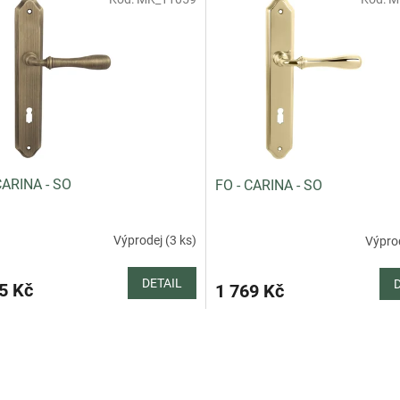
CARINA - SO
FO - CARINA - SO
Výprodej (3 ks)
Výprod
DETAIL
5 Kč
1 769 Kč
O
v
l
á