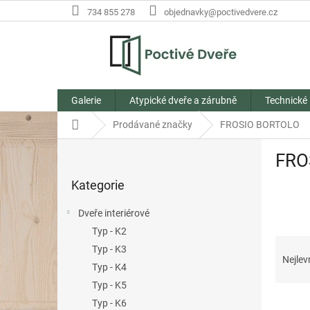
Přejít
734 855 278
objednavky@poctivedvere.cz
na
obsah
Galerie
Atypické dveře a zárubně
Technické
Domů
Prodávané značky
FROSIO BORTOLO
P
FRO
o
Přeskočit
s
Kategorie
kategorie
t
r
Dveře interiérové
a
Typ - K2
n
Ř
Typ - K3
n
a
Nejlev
í
Typ - K4
z
p
Typ - K5
e
a
V
n
Typ - K6