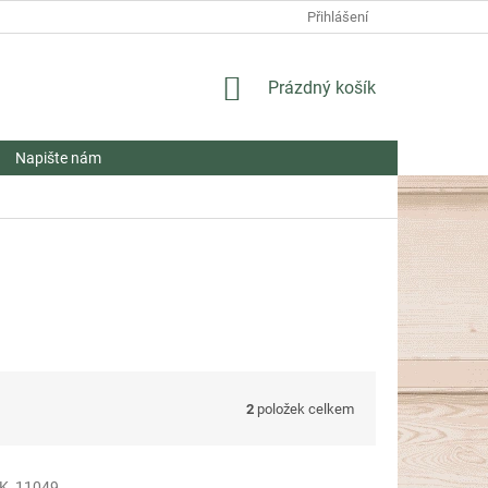
Přihlášení
NÁKUPNÍ
Prázdný košík
KOŠÍK
Napište nám
2
položek celkem
K_11049