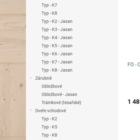
n
ý
í
Typ - K7
e
p
p
Typ - K8
l
i
r
Typ - K2 - Jasan
s
o
Typ - K3 - Jasan
p
d
r
u
Typ - K4 - Jasan
o
k
Typ - K5 - Jasan
d
t
Typ - K6 - Jasan
u
ů
Typ - K7 - Jasan
FO - 
k
Typ - K8 - Jasan
t
Zárubně
ů
Obložkové
Obložkové - Jasan
1 48
Trámkové (tesařské)
Dveře vchodové
Typ - K2
Typ - K5
Typ - K8