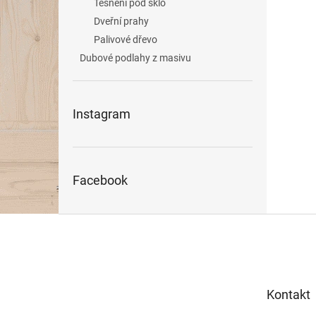
Těsnění pod sklo
Dveřní prahy
Palivové dřevo
Dubové podlahy z masivu
Instagram
Facebook
Z
á
p
a
t
Kontakt
í