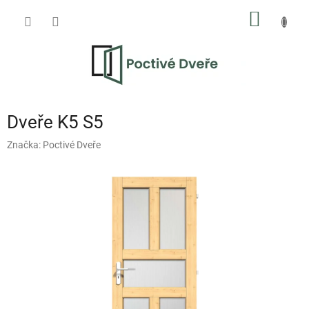
Přejít
NÁKUP
na
obsah
KOŠÍK
Dveře K5 S5
Značka:
Poctivé Dveře