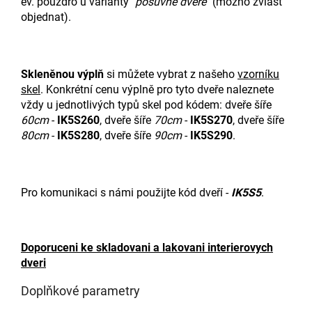
ev. pouzdro u varianty
"posuvné dveře"
(možno zvlášť
objednat).
Skleněnou výplň
si můžete vybrat z našeho
vzorníku
skel
. Konkrétní cenu výplně pro tyto dveře naleznete
vždy u jednotlivých typů skel pod kódem: dveře šíře
60cm
-
IK5S260
, dveře šíře
70cm
-
IK5S270
, dveře šíře
80cm
-
IK5S280
, dveře šíře
90cm
-
IK5S290
.
Pro komunikaci s námi použijte kód dveří -
IK5S5
.
Doporuceni ke skladovani a lakovani interierovych
dveri
Doplňkové parametry