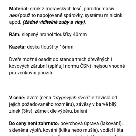
Materiál:
smrk z moravských lesů, přírodní masiv -
není
použito napojované spárovky, systému minicink
apod.
(žádné viditelné zuby a vlny)
.
Rám:
slepený hranol tloušťky 40mm
Kazeta:
deska tloušťky 16mm
Dveře možné osadit do standartních dřevěných i
kovových zárubní (splňují normu ČSN); nejsou vhodné
pro venkovní použití.
V ceně:
dveře (cena
"atypových dveří"
je závislá od
jejich požadovaného rozměru), závěsy v barvě bílý
zinek (3ks), zámek dle výběru, balení
Do ceny není zahrnuto:
povrchová úprava (lakování),
skleněná výplň, kování (klika nebo mušle), vodicí lišta