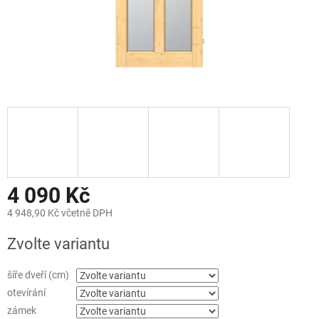
4 090 Kč
4 948,90 Kč včetně DPH
Měrná
Zvolte variantu
cena:
šíře dveří (cm)
otevírání
zámek