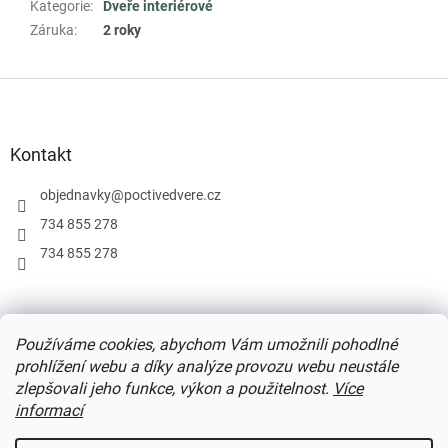
Kategorie
:
Dveře interiérové
Záruka
:
2 roky
Z
á
p
a
Kontakt
t
í
objednavky
@
poctivedvere.cz
734 855 278
734 855 278
Podmínky užití webu
Formulář pro odstoupení od smlouvy
Používáme cookies, abychom Vám umožnili pohodlné
Ochrana osobních údajů
prohlížení webu a díky analýze provozu webu neustále
zlepšovali jeho funkce, výkon a použitelnost.
Více
informací