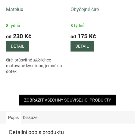
Matelux
Obyčejné čiré
8 týdnů
8 týdnů
230 Kč
175 Kč
od
od
DETAIL
DETAIL
čiré, průsvitné
sklo
lehce
matované kyselinou, jemné na
dotek
ZOBRAZIT VŠECHNY SOUVISEJÍCÍ PRODUKTY
Popis
Diskuze
Detailní popis produktu