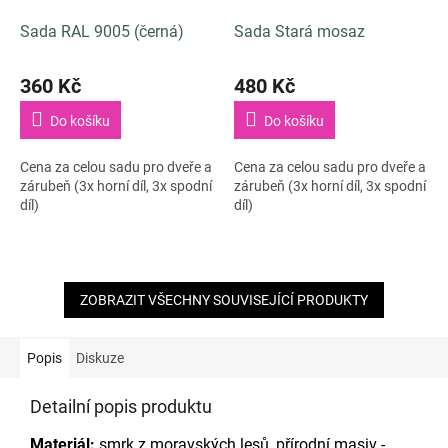
Sada RAL 9005 (černá)
Sada Stará mosaz
360 Kč
480 Kč
Do košíku
Do košíku
Cena za celou sadu pro dveře a
Cena za celou sadu pro dveře a
zárubeň (3x horní díl, 3x spodní
zárubeň (3x horní díl, 3x spodní
díl)
díl)
ZOBRAZIT VŠECHNY SOUVISEJÍCÍ PRODUKTY
Popis
Diskuze
Detailní popis produktu
Materiál:
smrk z moravských lesů, přírodní masiv -