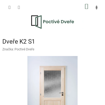
Přejít
NÁKUP
na
obsah
KOŠÍK
Dveře K2 S1
Značka:
Poctivé Dveře