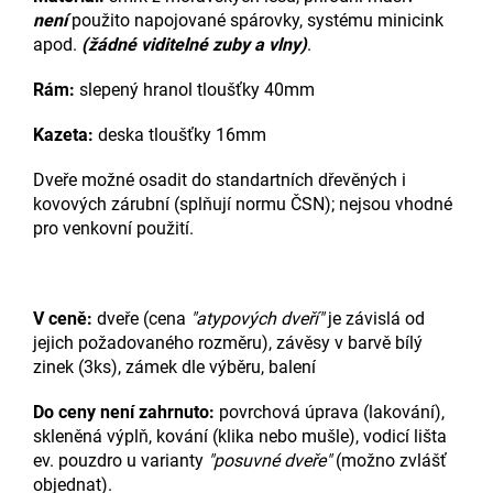
není
použito napojované spárovky, systému minicink
apod.
(žádné viditelné zuby a vlny)
.
Rám:
slepený hranol tloušťky 40mm
Kazeta:
deska tloušťky 16mm
Dveře možné osadit do standartních dřevěných i
kovových zárubní (splňují normu ČSN); nejsou vhodné
pro venkovní použití.
V ceně:
dveře (cena
"atypových dveří"
je závislá od
jejich požadovaného rozměru), závěsy v barvě bílý
zinek (3ks), zámek dle výběru, balení
Do ceny není zahrnuto:
povrchová úprava (lakování),
skleněná výplň, kování (klika nebo mušle), vodicí lišta
ev. pouzdro u varianty
"posuvné dveře"
(možno zvlášť
objednat).