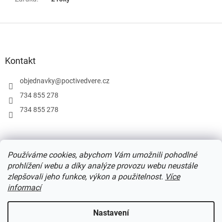
Z
á
p
a
Kontakt
t
í
objednavky
@
poctivedvere.cz
734 855 278
734 855 278
Podmínky užití webu
Formulář pro odstoupení od smlouvy
Používáme cookies, abychom Vám umožnili pohodlné
Ochrana osobních údajů
prohlížení webu a díky analýze provozu webu neustále
zlepšovali jeho funkce, výkon a použitelnost.
Více
informací
Vytvořil Shoptet
Nastavení