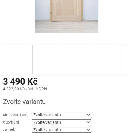
3 490 Kč
4 222,90 Kč včetně DPH
Měrná
Zvolte variantu
cena:
šíře dveří (cm)
otevírání
zámek