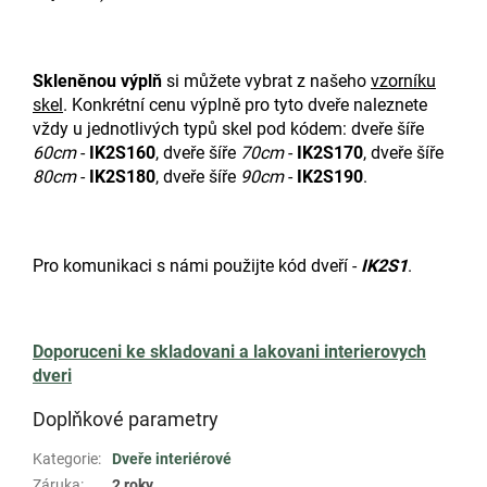
Skleněnou výplň
si můžete vybrat z našeho
vzorníku
skel
. Konkrétní cenu výplně pro tyto dveře naleznete
vždy u jednotlivých typů skel pod kódem: dveře šíře
60cm
-
IK2S160
, dveře šíře
70cm
-
IK2S170
, dveře šíře
80cm
-
IK2S180
, dveře šíře
90cm
-
IK2S190
.
Pro komunikaci s námi použijte kód dveří -
IK2S1
.
Doporuceni ke skladovani a lakovani interierovych
dveri
Doplňkové parametry
Kategorie
:
Dveře interiérové
Záruka
:
2 roky