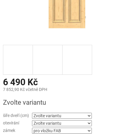
6 490 Kč
7 852,90 Kč včetně DPH
Měrná
Zvolte variantu
cena:
šíře dveří (cm)
otevírání
zámek