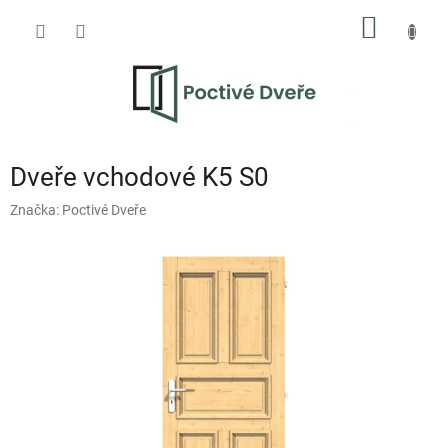
Přejít
NÁKUP
na
obsah
KOŠÍK
Dveře vchodové K5 S0
Značka:
Poctivé Dveře