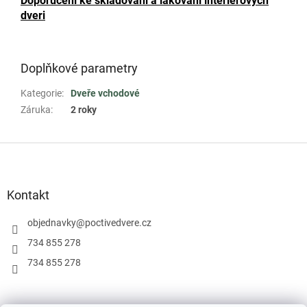
Doporuceni ke skladovani a lakovani interierovych
dveri
Doplňkové parametry
Kategorie
:
Dveře vchodové
Záruka
:
2 roky
Z
á
p
a
Kontakt
t
í
objednavky
@
poctivedvere.cz
734 855 278
734 855 278