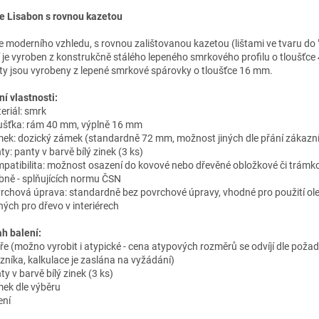
e Lisabon s rovnou kazetou
e moderního vzhledu, s rovnou zalištovanou kazetou (lištami ve tvaru do 
í je vyroben z konstrukčně stálého lepeného smrkového profilu o tloušťce
ty jsou vyrobeny z lepené smrkové spárovky o tloušťce 16 mm.
ní vlastnosti:
eriál: smrk
oušťka: rám 40 mm, výplně 16 mm
mek: dozický zámek (standardně 72 mm, možnost jiných dle přání zákazn
ty: panty v barvě bílý zinek (3 ks)
mpatibilita: možnost osazení do kovové nebo dřevěné obložkové či trámk
bně - splňujících normu ČSN
vrchová úprava: standardně bez povrchové úpravy, vhodné pro použití ole
ných pro dřevo v interiérech
h balení:
eře (možno vyrobit i atypické - cena atypových rozměrů se odvíjí dle poža
zníka, kalkulace je zaslána na vyžádání)
ty v barvě bílý zinek (3 ks)
mek dle výběru
ení