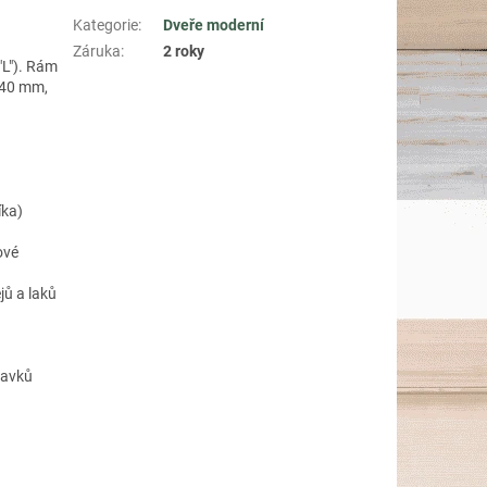
Kategorie
:
Dveře moderní
Záruka
:
2 roky
"L"). Rám
 40 mm,
íka)
ové
jů a laků
davků