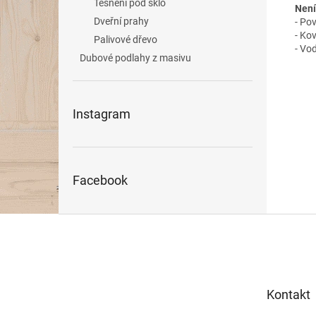
Těsnění pod sklo
Není
Dveřní prahy
- Po
- Ko
Palivové dřevo
- Vo
Dubové podlahy z masivu
Instagram
Facebook
Z
á
p
a
t
Kontakt
í