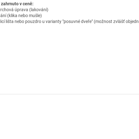
 zahrnuto v ceně:
vrchová úprava (lakování)
vání (klika nebo mušle)
dicí lišta nebo pouzdro u varianty "posuvné dveře" (možnost zvlášť objedn