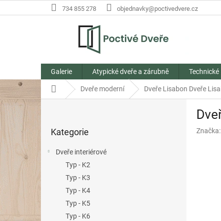
Přejít
734 855 278
objednavky@poctivedvere.cz
na
obsah
Galerie
Atypické dveře a zárubně
Technické
Domů
Dveře moderní
Dveře Lisabon
Dveře Lis
P
Dve
o
Přeskočit
s
Kategorie
Značka
kategorie
t
r
Dveře interiérové
a
Typ - K2
n
Typ - K3
n
í
Typ - K4
p
Typ - K5
a
Typ - K6