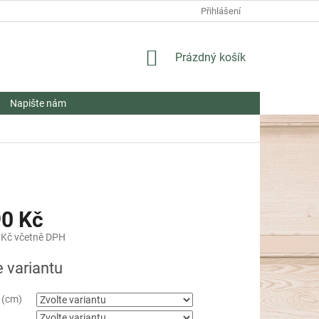
Přihlášení
NÁKUPNÍ
Prázdný košík
KOŠÍK
Napište nám
90 Kč
 Kč včetně DPH
e variantu
í (cm)