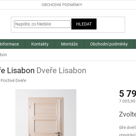
OBCHODNÍ PODMÍNKY
HLEDAT
 informace
Kontakty
Montáže
Obchodní podmínky
abon
ře Lisabon
Dveře Lisabon
:
Poctivé Dveře
5 7
7 005,90
Měrná
Zvolt
cena:
šíře dveř
otevírání