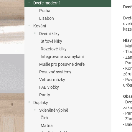
Dveře moderní
Dveř
Praha
Dveř
Lisabon
dveř
Kování
kaze
Dveřní kliky
Hlav
Štítové kliky
- Mat
Rozetové kliky
- Tl
Integrované uzamykání
- Zá
- Pan
Mušle pro posuvné dveře
- Ko
Posuvné systémy
záru
- Po
Větrací mřížky
urče
FAB vložky
Panty
Obsa
- Dv
Doplňky
záka
Skleněné výplně
- Pan
Čirá
- Zá
- Bal
Matná