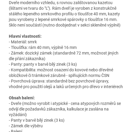
Dveře moderního vzhledu, s rovnou zalištovanou kazetou
(lištami ve tvaru do "L"). Rám dveří je vyroben z konstrukčně
stálého lepeného smrkového profilu o tloušťce 40 mm, kazety
jsou vyrobeny z lepené smrkové spárovky o tloušťce 16 mm.
Sklo není součástí (nutno doobjednat v sekci skleněné výplně)
Hlavní vlastnosti:
- Materiál: smrk
- Tloušťka: rám 40 mm, výplně 16 mm
- Zámek: dozický zámek (standardně 72 mm, možnost jiných
dle přání zákazníka)
- Panty: panty v barvě bílý zinek (3 ks)
- Kompatibilita: možnost osazení do kovové nebo dřevěné
obložkové či trámkové zárubně - splňujících normu ČSN
- Povrchová úprava: standardně bez povrchové úpravy,
vhodné pro použití olejů a laků určených pro dřevo v interiérech
Obsah balení:
- Dveře (možno vyrobit i atypické - cena atypových rozměrů se
odvíjí dle požadavků zákazníka, kalkulace je zaslána na
vyžádání)
- Panty v barvě bílý zinek (3 ks)
- Zámek dle výběru
- Balení