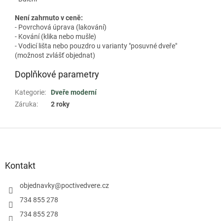
Není zahrnuto v ceně:
- Povrchová úprava (lakování)
- Kování (klika nebo mušle)
- Vodicí lišta nebo pouzdro u varianty "posuvné dveře"
(možnost zvlášť objednat)
Doplňkové parametry
Kategorie
:
Dveře moderní
Záruka
:
2 roky
Z
á
p
a
Kontakt
t
í
objednavky
@
poctivedvere.cz
734 855 278
734 855 278