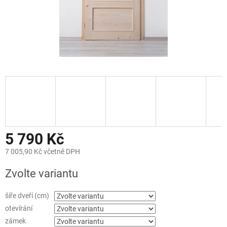
5 790 Kč
7 005,90 Kč včetně DPH
Měrná
Zvolte variantu
cena:
šíře dveří (cm)
otevírání
zámek