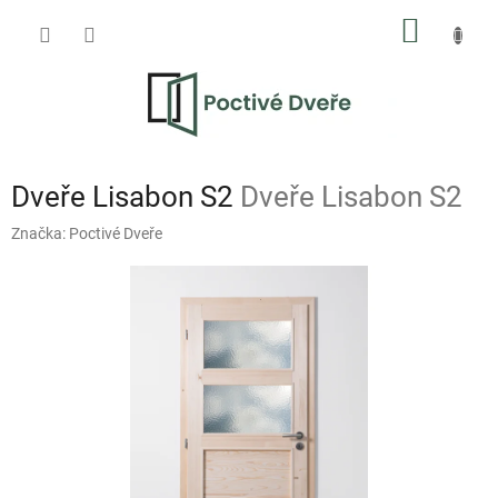
Přejít
NÁKUP
na
obsah
KOŠÍK
Dveře Lisabon S2
Dveře Lisabon S2
Značka:
Poctivé Dveře