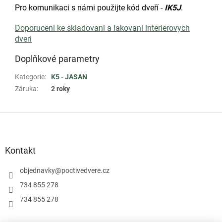
Pro komunikaci s námi použijte kód dveří -
IK5J
.
Doporuceni ke skladovani a lakovani interierovych
dveri
Doplňkové parametry
Kategorie
:
K5 - JASAN
Záruka
:
2 roky
Z
á
p
a
Kontakt
t
í
objednavky
@
poctivedvere.cz
734 855 278
734 855 278