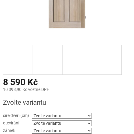
8 590 Kč
10 393,90 Kč včetně DPH
Měrná
Zvolte variantu
cena:
šíře dveří (cm)
otevírání
zámek