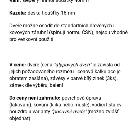
Rám:
slepený hranol tloušťky 40mm
Kazeta:
deska tloušťky 16mm
Dveře možné osadit do standartních dřevěných i
kovových zárubní (splňují normu ČSN); nejsou vhodné
pro venkovní použití.
V ceně:
dveře (cena
"atypových dveří"
je závislá od
jejich požadovaného rozměru - cenová kalkulace je
obratem zaslána), závěsy v barvě bílý zinek (3ks),
zámek dle výběru, balení
Do ceny není zahrnuto:
povrchová úprava
(lakování), kování (klika nebo mušle), vodicí lišta ev.
pouzdro u varianty
"posuvné dveře"
(možno zvlášť
objednat).