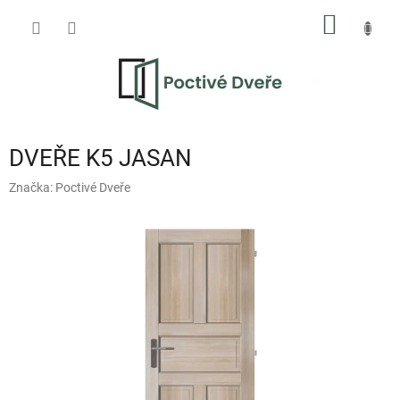
Přejít
NÁKUP
na
obsah
KOŠÍK
DVEŘE K5 JASAN
Značka:
Poctivé Dveře