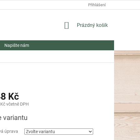
Přihlášení
NÁKUPNÍ
Prázdný košík
KOŠÍK
Napište nám
48 Kč
 Kč včetně DPH
e variantu
vá úprava