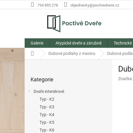
Přejít
734 855 278
objednavky@poctivedvere.cz
na
obsah
Galerie
Atypické dveře a zárubně
Technické
Domů
Dubové podlahy z masivu
Dubová podla
P
Dub
o
Přeskočit
s
Kategorie
Značka
kategorie
t
r
Dveře interiérové
a
Typ - K2
n
Typ - K3
n
í
Typ - K4
p
Typ - K5
a
Typ - K6