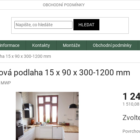
OBCHODNÍ PODMÍNKY
HLEDAT
 informace
Kontakty
Montáže
Obchodní podmínky
ha 15 x 90 x 300-1200 mm
ová podlaha 15 x 90 x 300-1200 mm
:
MWP
1 2
1 510,08
Měrná
Zvolt
cena:
Povrcho