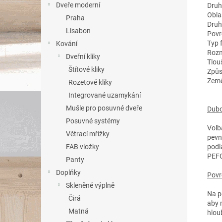
Dveře moderní
Druh
Oblas
Praha
Druh
Lisabon
Povr
Typ 
Kování
Rozm
Dveřní kliky
Tlou
Štítové kliky
Způs
Země
Rozetové kliky
Integrované uzamykání
Mušle pro posuvné dveře
Dubo
Posuvné systémy
Volb
Větrací mřížky
pevn
podl
FAB vložky
PEF
Panty
Doplňky
Povr
Skleněné výplně
Na p
Čirá
aby 
Matná
hloub