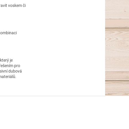
ravit voskem či
 kombinaci
který je
 řešením pro
asivní dubová
ateriálů.