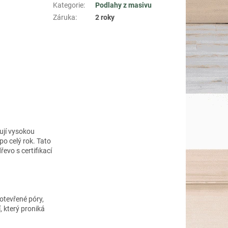
Kategorie
:
Podlahy z masivu
Záruka
:
2 roky
ují vysokou
po celý rok. Tato
evo s certifikací
tevřené póry,
, který proniká