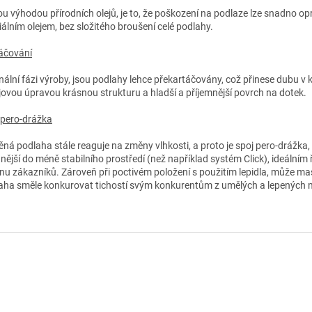
ou výhodou přírodních olejů, je to, že poškození na podlaze lze snadno op
iálním olejem, bez složitého broušení celé podlahy.
áčování
finální fázi výroby, jsou podlahy lehce překartáčovány, což přinese dubu v
ejovou úpravou krásnou strukturu a hladší a příjemnější povrch na dotek.
 pero-drážka
ěná podlaha stále reaguje na změny vlhkosti, a proto je spoj pero-drážka, 
nější do méně stabilního prostředí (než například systém Click), ideálním
inu zákazníků. Zároveň při poctivém položení s použitím lepidla, může m
aha směle konkurovat tichostí svým konkurentům z umělých a lepených m