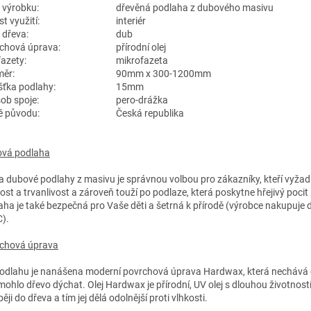
 výrobku:
dřevěná podlaha z dubového masivu
t využití:
interiér
 dřeva:
dub
chová úprava:
přírodní olej
fazety:
mikrofazeta
ěr:
90mm x 300-1200mm
šťka podlahy:
15mm
ob spoje:
pero-drážka
 původu:
Česká republika
vá podlaha
a dubové podlahy z masivu je správnou volbou pro zákazníky, kteří vyžad
ost a trvanlivost a zároveň touží po podlaze, která poskytne hřejivý pocit 
aha je také bezpečná pro Vaše děti a šetrná k přírodě (výrobce nakupuje dř
C).
chová úprava
odlahu je nanášena moderní povrchová úprava Hardwax, která nechává o
mohlo dřevo dýchat. Olej Hardwax je přírodní, UV olej s dlouhou životností
ěji do dřeva a tím jej dělá odolnější proti vlhkosti.