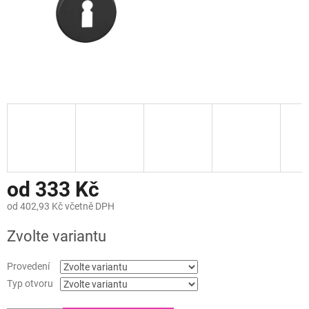
od
333 Kč
od
402,93 Kč
včetně DPH
Měrná
Zvolte variantu
cena:
Provedení
Typ otvoru