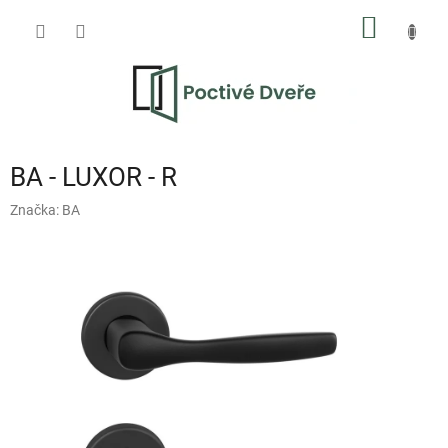
Přejít
NÁKUP
na
obsah
KOŠÍK
BA - LUXOR - R
Značka:
BA