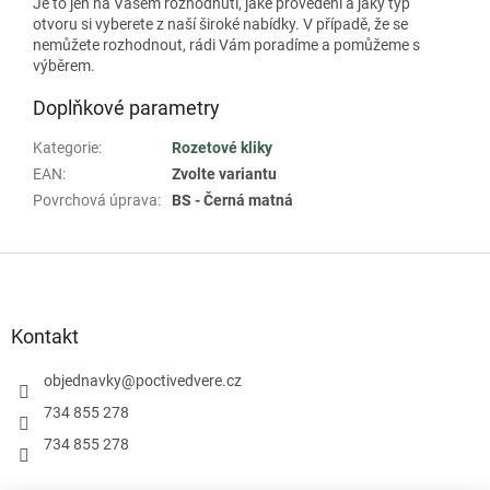
Je to jen na Vašem rozhodnutí, jaké provedení a jaký typ
otvoru si vyberete z naší široké nabídky. V případě, že se
nemůžete rozhodnout, rádi Vám poradíme a pomůžeme s
výběrem.
Doplňkové parametry
Kategorie
:
Rozetové kliky
EAN
:
Zvolte variantu
Povrchová úprava
:
BS - Černá matná
Z
á
p
a
Kontakt
t
í
objednavky
@
poctivedvere.cz
734 855 278
734 855 278