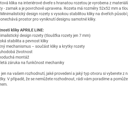
tová klika na interiérové dveře s hranatou rozetou je vyrobena z materiá
ity - zamak a je povrchově upravena. Rozeta má rozměry 52x52 mm a tlou
Minimalistický design rozety s vysokou stabilitou kliky na dveřích působí 
ponechává prostor pro vyniknutí designu samotné kliky.
tnosti kliky APRILE LINE:
nimalistický design rozety (tloušťka rozety jen 7 mm)
oká stabilita a pevnost kliky
atný mechanismus – součást kliky a krytky rozety
ouhodobá životnost
dnoduchá montáž
– letá záruka na funkčnost mechaniky
o jen na vašem rozhodnutí, jaké provedení a jaký typ otvoru si vyberete z n
dky. V případě, že se nemůžete rozhodnout, rádi vám poradíme a pomůž
rem.