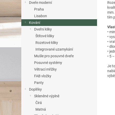
Roze
Dveře moderní
kval
Praha
mm. 
Lisabon
tím 
Kování
Vlas
Dveřní kliky
• mi
Štítové kliky
• vys
• vr
Rozetové kliky
• dl
Integrované uzamykání
• je
Mušle pro posuvné dveře
• 5 
Posuvné systémy
Je t
Větrací mřížky
nabí
výbě
FAB vložky
Panty
Doplňky
Skleněné výplně
Čirá
Matná