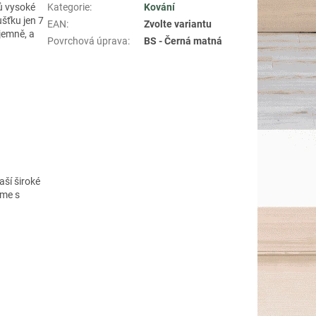
lů vysoké
Kategorie
:
Kování
šťku jen 7
EAN
:
Zvolte variantu
jemně, a
Povrchová úprava
:
BS - Černá matná
aší široké
eme s