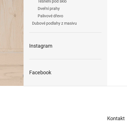
Těsnění pod sklo
Dveřní prahy
Palivové dřevo
Dubové podlahy z masivu
Instagram
Facebook
Z
á
p
a
t
Kontakt
í