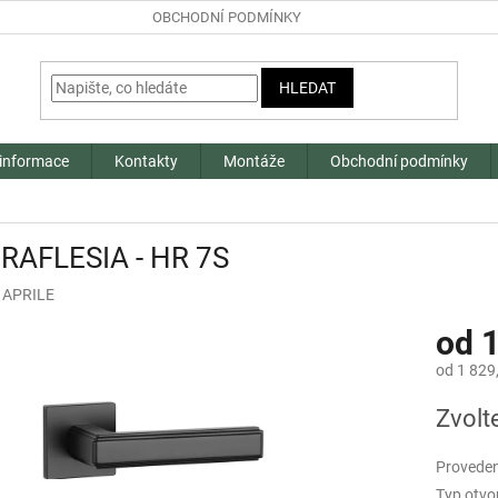
OBCHODNÍ PODMÍNKY
HLEDAT
 informace
Kontakty
Montáže
Obchodní podmínky
 RAFLESIA - HR 7S
:
APRILE
od
1
od
1 829
Měrná
Zvolt
cena:
Proveden
Typ otvo