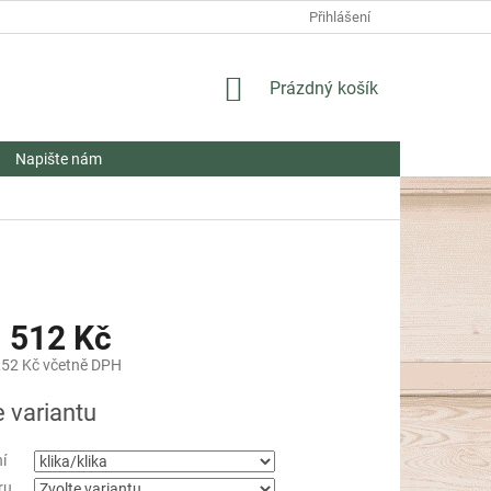
Přihlášení
NÁKUPNÍ
Prázdný košík
KOŠÍK
Napište nám
 512 Kč
,52 Kč
včetně DPH
e variantu
í
ru