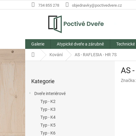
Přejít
734 855 278
objednavky@poctivedvere.cz
na
obsah
Galerie
Atypické dveře a zárubně
Technické
Domů
Kování
AS - RAFLESIA - HR 7S
P
AS -
o
Přeskočit
s
Kategorie
Značka
kategorie
t
r
Dveře interiérové
a
Typ - K2
n
Typ - K3
n
í
Typ - K4
p
Typ - K5
a
Typ - K6